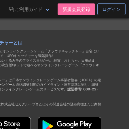
せ
ご利用ガイド
新規会員登録
ログイン
チャーとは
遊ぶオンラインクレーンゲーム「クラウドキャッチャー」自宅にい
で、UFOキャッチャーを遠隔操作!
ぬいぐるみ等のプライズ景品から、雑貨、おもちゃ、日用品ま
の決定版!ネットで遊べるオンラインクレーンゲーム「クラウドキ
ャー」は日本オンラインクレーンゲーム事業者協会（JOCA）の定
ーンゲーム適格認証制度のガイドライン・運営基準に則り、認証
オンラインクレーンゲームのサービスです。
認証番号: 009-22-
®は株式会社セガグループまたはその関連会社の登録商標または商標