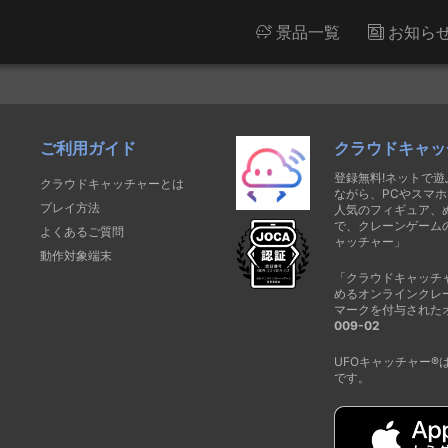
景品一覧
お知ら
ご利用ガイド
クラウドキャッ
登録無料!ネットで
クラウドキャッチャーとは
ながら、PCやスマホ
プレイ方法
人気のフィギュア、
で、クレーンゲーム
よくあるご質問
ャッチャー」
動作対象端末
「クラウドキャッチ
めるオンラインクレ
マークを付与された
009-02
UFOキャッチャー
です。