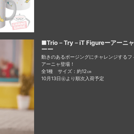
■Trio－Try－iT Figureーア
ーー
動きのあるポージングにチャレンジするフ
アーニャ登場！
全1種 サイズ：約12㎝
10月13日㊎より順次入荷予定