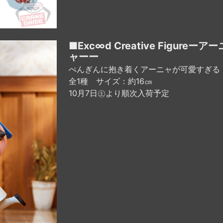
■Exc∞d Creative Figure
ャーー
ぺんぎんに抱き着くアーニャが可愛すぎる
全1種 サイズ：約16㎝
10月7日㊏より順次入荷予定