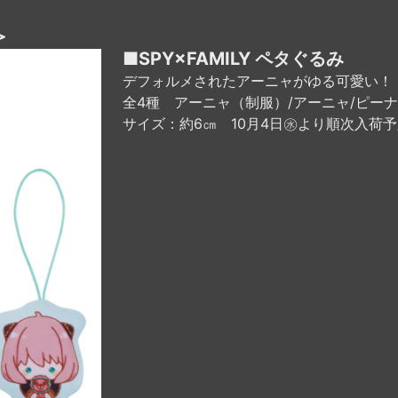
＞
■SPY×FAMILY ペタぐるみ
デフォルメされたアーニャがゆる可愛い！
全4種 アーニャ（制服）/アーニャ/ピーナ
サイズ：約6㎝ 10月4日㊌より順次入荷