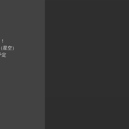
る！
（星空）
予定