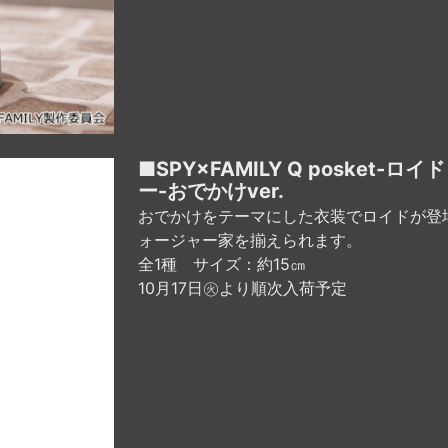
■SPY×FAMILY Q posket-
ー-おでかけver.
おでかけをテーマにした衣装でロイドが登
ォージャー家を揃えられます。
全1種 サイズ：約15㎝
10月17日㊋より順次入荷予定