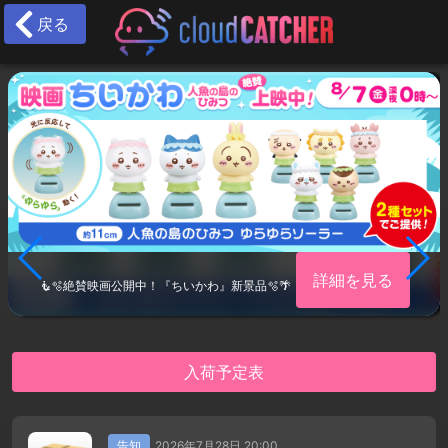
戻る
詳細を見る
🧜🫧絶賛映画公開中！『ちいかわ』新景品🫧🌴
入荷予定表
告知
2026年7月28日 20:00