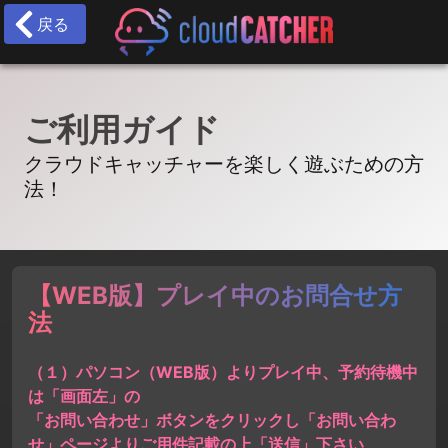
戻る
ご利用ガイド
クラウドキャッチャーを楽しく遊ぶための方
法！
【WEB版】プレイ中のお問合せ方
法
（１）パソコン（WEB版）よりプレイ中、予約待機中
は「画面左」の
「お問い合わせ」ボタンをクリックし「お問い合わ
せ」ページよりご用件記載の上「送信」下さい