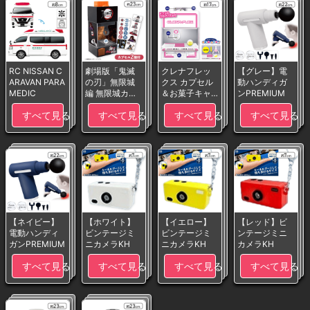
RC NISSAN C
劇場版「鬼滅
クレナフレッ
【グレー】電
ARAVAN PARA
の刃」無限城
クス カプセル
動ハンディガ
MEDIC
編 無限城カプ
＆お菓子キャ
ンPREMIUM
セル&お菓子キ
ッチマシン
すべて見る
すべて見る
すべて見る
すべて見る
ャッチマシン
【ネイビー】
【ホワイト】
【イエロー】
【レッド】ビ
電動ハンディ
ビンテージミ
ビンテージミ
ンテージミニ
ガンPREMIUM
ニカメラKH
ニカメラKH
カメラKH
すべて見る
すべて見る
すべて見る
すべて見る