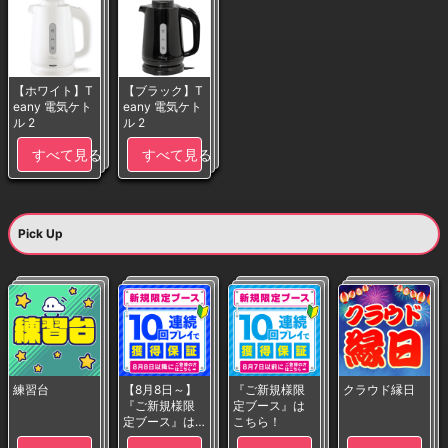
【ホワイト】T
【ブラック】T
eany 電気ケト
eany 電気ケト
ル 2
ル 2
すべて見る
すべて見る
Pick Up
練習台
【8月8日～】
『ご新規様限
クラウド縁日
『ご新規様限
定ブース』は
定ブース』は
こちら！
こちら！