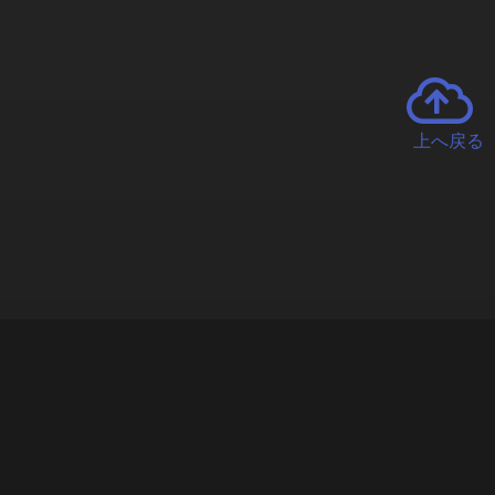
上へ戻る
チャーとは
遊ぶオンラインクレーンゲーム「クラウドキャッチャー」自宅にい
で、UFOキャッチャーを遠隔操作!