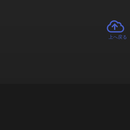
上へ戻る
チャーとは
遊ぶオンラインクレーンゲーム「クラウドキャッチャー」自宅にい
で、UFOキャッチャーを遠隔操作!