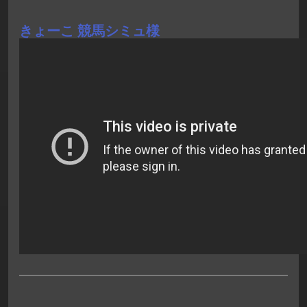
きょーこ 競馬シミュ様