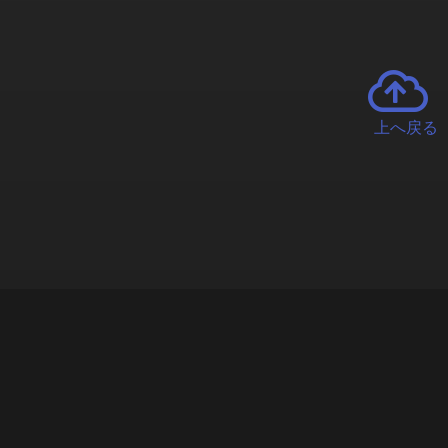
上へ戻る
チャーとは
遊ぶオンラインクレーンゲーム「クラウドキャッチャー」自宅にい
で、UFOキャッチャーを遠隔操作!