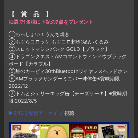
【 賞 品 】
抽選で1名様に下記の7点をプレゼント
①わっしょい！うんち焼き
②もぐらコロッケ もぐコロ超BIGぬいぐるみ
③スロットマシンバンク GOLD【ブラック】
④ドラゴンクエストAMコマンドウィンドウブラック
ボード【カラフル】
⑤星のカービィ30thBluetoothワイヤレスヘッドホン
⑥AMブラックサンダーミニバー球体缶※賞味期限
2022/12
⑦トムとジェリーエッグ缶【チーズケーキ】※賞味期
限:2022/8/5
▶5/15㊐配信アーカイブ
視聴