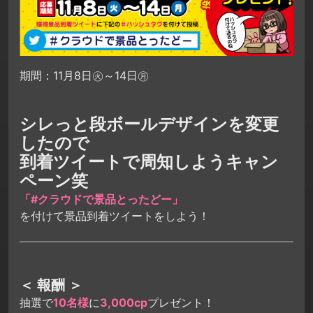
期間：11月8日㊋～14日㊊
シレっと段ボールデザインを変更
したので
到着ツイートで周知しようキャン
ペーン笑
「#クラウドで景品とったどー」
を付けて景品到着ツイートをしよう！
＜ 報酬 ＞
抽選で
10名様
に
3,000cp
プレゼント！