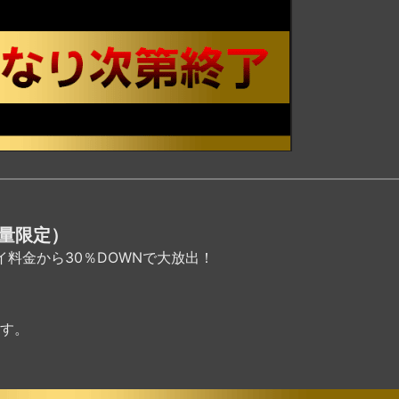
数量限定）
イ料金から30％DOWNで大放出！
す。