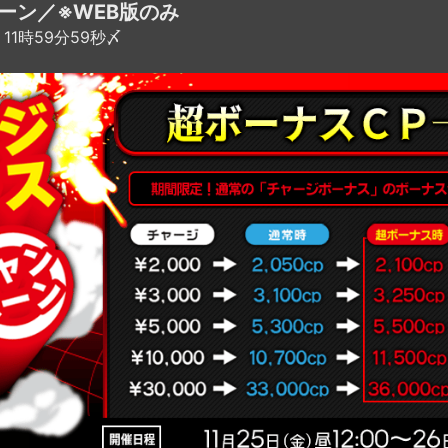
ーン／※WEB版のみ
11時59分59秒〆