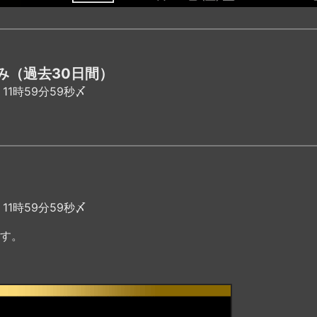
み（過去30日間）
11時59分59秒〆
11時59分59秒〆
す。