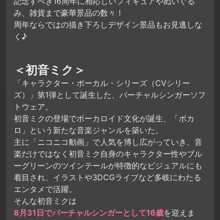
記念すべき16周年に相応しいフィギュアやぬいぐる
み、雑貨まで豪華景品の数々！
周年ならではの描き下ろしデザイン景品もお見逃しな
く♪
＜初音ミク＞
「キャラクター・ボーカル・シリーズ（CVシリー
ズ）」第1弾として誕生した、バーチャルシンガーソフ
トウェア。
初音ミクの登場でボーカロイド文化が誕生、「ボカ
ロ」という新たな音楽ジャンルを築いた。
主に「ニコニコ動画」で人気を博し広がっていき、音
楽だけではなく初音ミク自身のキャラクター性やブル
ーグリーンのツインテールが特徴的なビジュアルにも
着目され、イラストや3DCGライブなど多岐にわたる
エンタメで活躍。
そんな初音ミクは
8月31日でバーチャルシンガーとして16歳
を迎えま