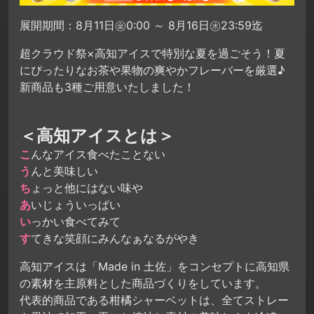
展開期間：8月11日㊎0:00 ～ 8月16日㊌23:59迄
超クラウド祭×高知アイスで特別な夏を過ごそう！夏
にぴったりなお茶や果物の爽やかフレーバーを厳選♪
新商品も3種ご用意いたしました！
＜高知アイスとは＞
こ
んなアイス食べたことない
う
んと美味しい
ち
ょっと他にはない味や
あ
いじょういっぱい
い
っかい食べてみて
す
てきな笑顔にみんなぁなるがやき
高知アイスは「Made in 土佐」をコンセプトに高知県
の素材を主原料とした商品づくりをしています。
代表的商品である柑橘シャーベットは、全てストレー