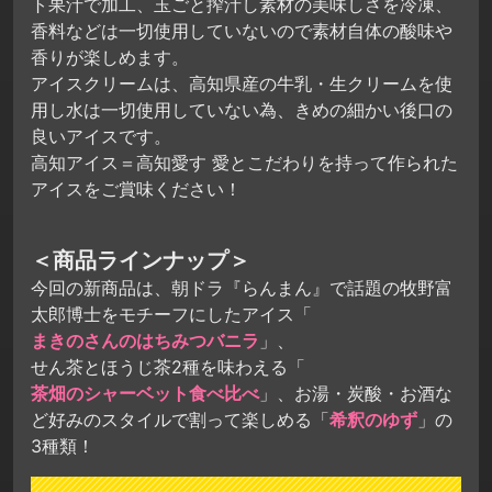
ト果汁で加工、玉ごと搾汁し素材の美味しさを冷凍、
香料などは一切使用していないので素材自体の酸味や
香りが楽しめます。
アイスクリームは、高知県産の牛乳・生クリームを使
用し水は一切使用していない為、きめの細かい後口の
良いアイスです。
高知アイス＝高知愛す 愛とこだわりを持って作られた
アイスをご賞味ください！
＜商品ラインナップ＞
今回の新商品は、朝ドラ『らんまん』で話題の牧野富
太郎博士をモチーフにしたアイス「
まきのさんのはちみつバニラ
」、
せん茶とほうじ茶2種を味わえる「
茶畑のシャーベット食べ比べ
」、お湯・炭酸・お酒な
ど好みのスタイルで割って楽しめる「
希釈のゆず
」の
3種類！