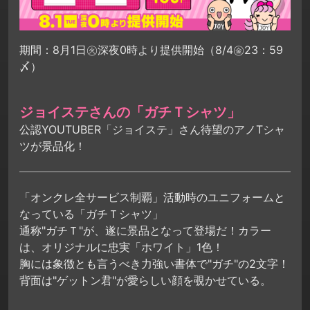
期間：8月1日㊋深夜0時より提供開始（8/4㊎23：59
〆）
ジョイステさんの「ガチＴシャツ」
公認YOUTUBER「ジョイステ」さん待望のアノTシャ
ツが景品化！
「オンクレ全サービス制覇」活動時のユニフォームと
なっている「ガチＴシャツ」
通称"ガチＴ"が、遂に景品となって登場だ！カラー
は、オリジナルに忠実「ホワイト」1色！
胸には象徴とも言うべき力強い書体で"ガチ"の2文字！
背面は"ゲットン君"が愛らしい顔を覗かせている。