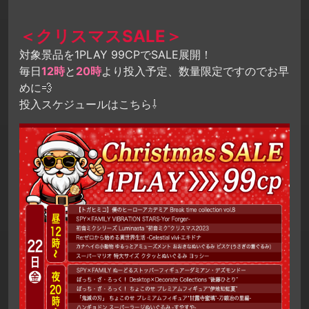
＜クリスマスSALE＞
対象景品を1PLAY 99CPでSALE展開！
毎日
12時
と
20時
より投入予定、数量限定ですのでお早
めに💨
投入スケジュールはこちら⇩