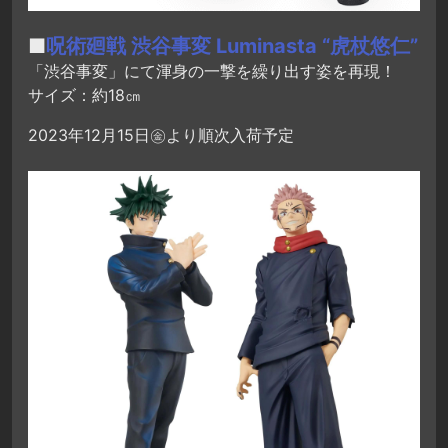
■
呪術廻戦 渋谷事変 Luminasta “虎杖悠仁”
「渋谷事変」にて渾身の一撃を繰り出す姿を再現！
サイズ：約18㎝
2023年12月15日㊎より順次入荷予定