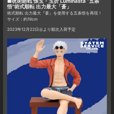
■呪術廻戦 懐玉・玉折 Luminasta “五条
悟”術式順転 出力最大「蒼」
術式順転 出力最大『蒼』を使用する五条悟を再現！
サイズ：約19cm
2023年12月22日㊎より順次入荷予定