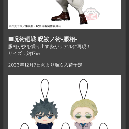
■呪術廻戦 呪祓ノ術-脹相-
脹相が技を繰り出す姿がリアルに再現！
サイズ：約17㎝
2023年12月7日㊍より順次入荷予定