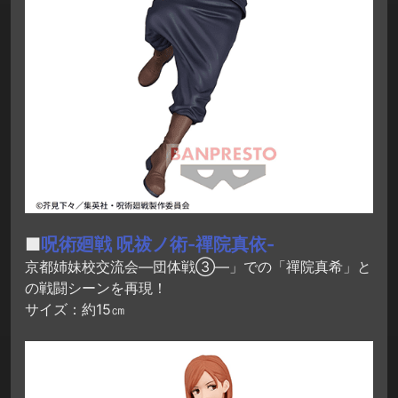
■
呪術廻戦 呪祓ノ術-禪院真依-
京都姉妹校交流会―団体戦③―」での「禪院真希」と
の戦闘シーンを再現！
サイズ：約15㎝