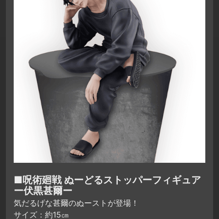
■呪術廻戦 ぬーどるストッパーフィギュア
ー伏黒甚爾ー
気だるげな甚爾のぬーストが登場！
サイズ：約15㎝