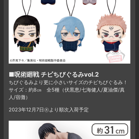
■呪術廻戦 チビちびぐるみvol.2
ちびぐるみより更に小さいサイズのチビちびぐるみ！
サイズ：約8㎝ 全5種（伏黒恵/七海健人/夏油傑/真
人/宿儺）
2023年12月7日㊍より順次入荷予定