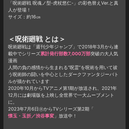
「呪術廻戦 呪魂ノ型-虎杖悠仁-」の彩色替えVer.と真
人が登場！
サイズ：約16㎝
＜呪術廻戦 とは＞
呪術廻戦は「週刊少年ジャンプ」で2018年3月から連
載中でシリーズ
累計発行部数7,000万部
突破の大人気
漫画
人間の負の感情から生まれる”呪霊”を呪術を用いて祓
う呪術師の闘いを中心としたダークファンタジーバト
ルが描かれています
2020年10月からTVアニメ第1期が放送され、2021年
12月には劇場版を上映し全世界で一大ムーブメント
に。
2023年7月6日㊍からTVシリーズ第2期「
懐玉・玉折／渋谷事変
」放送中！