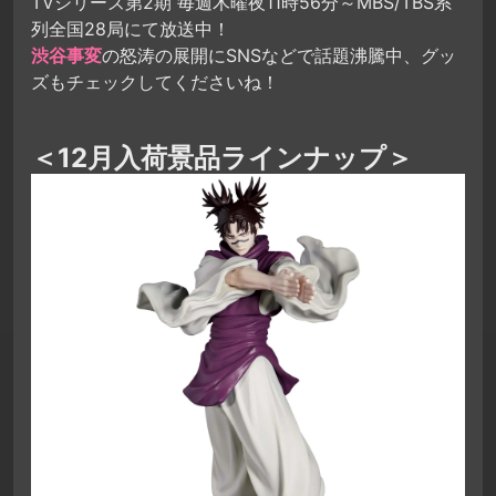
TVシリーズ第2期 毎週木曜夜11時56分～MBS/TBS系
列全国28局にて放送中！
渋谷事変
の怒涛の展開にSNSなどで話題沸騰中、グッ
ズもチェックしてくださいね！
＜12月入荷景品ラインナップ＞