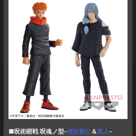
■呪術廻戦 呪魂ノ型-
虎杖悠仁
＆
真人
-