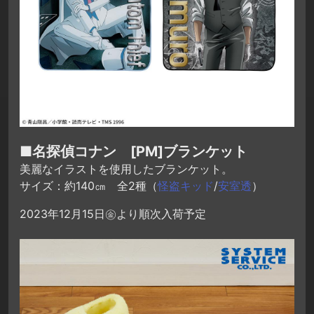
■名探偵コナン [PM]ブランケット
美麗なイラストを使用したブランケット。
サイズ：約140㎝ 全2種（
怪盗キッド
/
安室透
）
2023年12月15日㊎より順次入荷予定