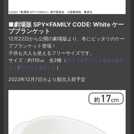
■劇場版 SPY×FAMILY CODE: White ケー
プブランケット
12月22日から公開の劇場版より、冬にピッタリのケー
プブランケット登場！
子供も大人も使えるフリーサイズです。
サイズ：約110㎝ 全2種（
ロイド&アーニャ&ヨル&ボ
ンド
/
アーニャ&ボンド
）
2023年12月7日㊍より順次入荷予定