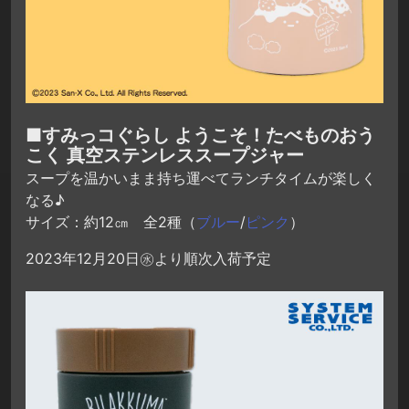
■すみっコぐらし ようこそ！たべものおう
こく 真空ステンレススープジャー
スープを温かいまま持ち運べてランチタイムが楽しく
なる♪
サイズ：約12㎝ 全2種（
ブルー
/
ピンク
）
2023年12月20日㊌より順次入荷予定