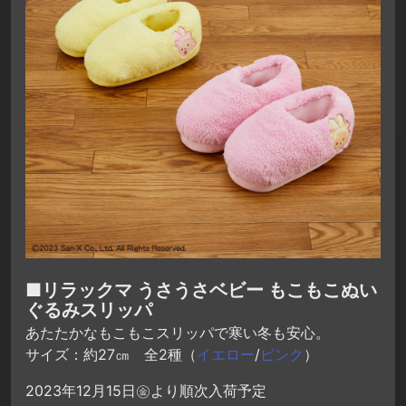
■リラックマ うさうさベビー もこもこぬい
ぐるみスリッパ
あたたかなもこもこスリッパで寒い冬も安心。
サイズ：約27㎝ 全2種（
イエロー
/
ピンク
）
2023年12月15日㊎より順次入荷予定