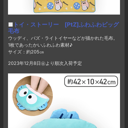
■
トイ・ストーリー [PtZ]ふわふわビッグ
毛布
ウッディ、バズ・ライトイヤーなどが描かれた毛布。
1枚であったかいふわふわ素材♪
サイズ：約205㎝
2023年12月8日㊎より順次入荷予定