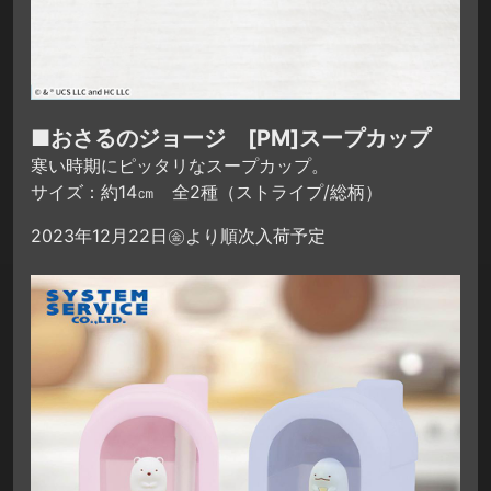
■おさるのジョージ [PM]スープカップ
寒い時期にピッタリなスープカップ。
サイズ：約14㎝ 全2種（ストライプ/総柄）
2023年12月22日㊎より順次入荷予定