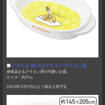
■
ぐでたま 味つけテキトーグラタン皿
身体温まるグラタン用の可愛いお皿。
サイズ：約17㎝
2023年12月7日㊍より順次入荷予定