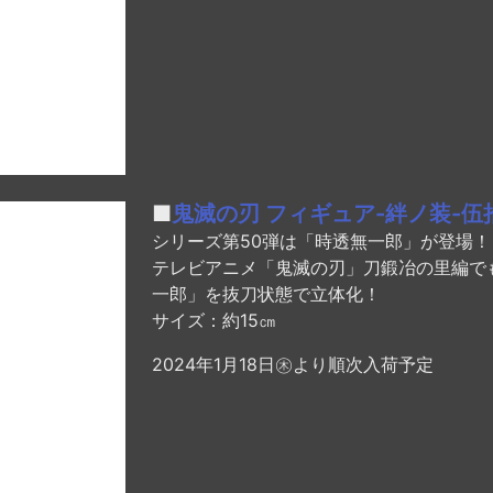
■
鬼滅の刃 フィギュア-絆ノ装-伍
シリーズ第50弾は「時透無一郎」が登場！
テレビアニメ「鬼滅の刃」刀鍛冶の里編で
一郎」を抜刀状態で立体化！
サイズ：約15㎝
2024年1月18日㊍より順次入荷予定