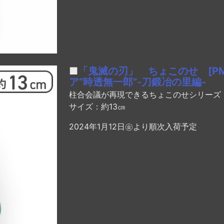
■
「鬼滅の刃」 ちょこのせ [P
ア“時透無一郎”-刀鍛冶の里編-
柱合会議が再現できるちょこのせシリーズ
サイズ：約13㎝
2024年1月12日㊎より順次入荷予定