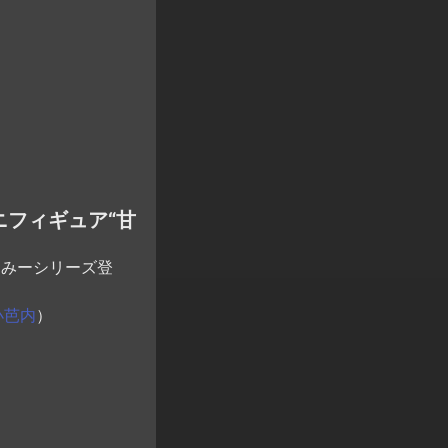
ニフィギュア“甘
るみーシリーズ登
小芭内
）