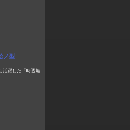
拾ノ型
も活躍した「時透無