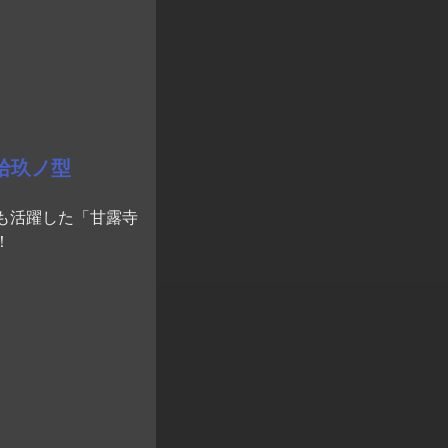
拾玖ノ型
も活躍した「甘露寺
！