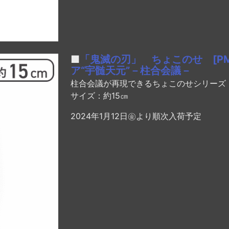
■
「鬼滅の刃」 ちょこのせ [P
ア“宇髄天元”－柱合会議－
柱合会議が再現できるちょこのせシリーズ
サイズ：約15㎝
2024年1月12日㊎より順次入荷予定