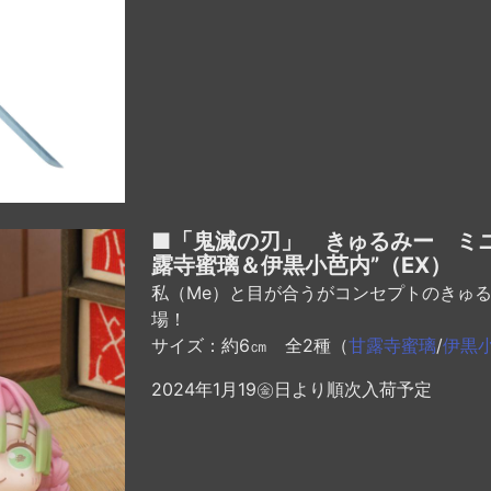
■「鬼滅の刃」 きゅるみー ミ
露寺蜜璃＆伊黒小芭内”（EX）
私（Me）と目が合うがコンセプトのきゅ
場！
サイズ：約6㎝ 全2種（
甘露寺蜜璃
/
伊黒
2024年1月19㊎日より順次入荷予定