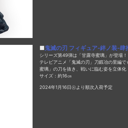
■
鬼滅の刃 フィギュア-絆ノ装-肆
シリーズ第49弾は「甘露寺蜜璃」が登場！
テレビアニメ「鬼滅の刃」刀鍛冶の里編で
蜜璃」の刀を抜き、戦いに臨む姿を立体化
サイズ：約16㎝
2024年1月16日㊋より順次入荷予定