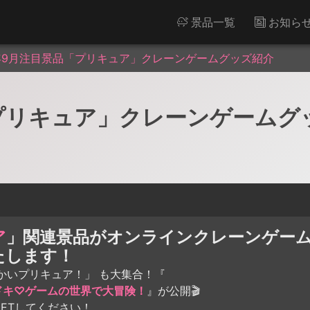
景品一覧
お知ら
4年9月注目景品「プリキュア」クレーンゲームグッズ紹介
「プリキュア」クレーンゲームグ
ア
」関連景品がオンラインクレーンゲー
たします！
かいプリキュア！」 も大集合！『
ドキ♡ゲームの世界で大冒険！
』が公開🎬
ETしてください！