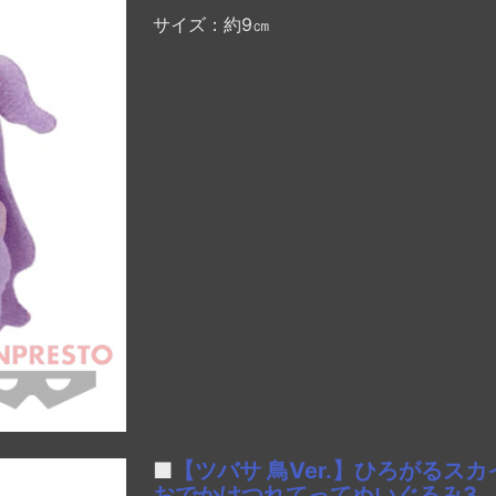
サイズ：約9㎝
■
【ツバサ 鳥Ver.】ひろがるス
おでかけつれてってぬいぐるみ3