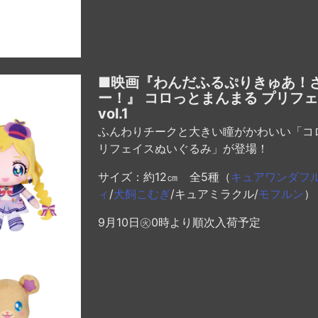
■映画『わんだふるぷりきゅあ！
ー！』 コロっとまんまる プリフ
vol.1
ふんわりチークと大きい瞳がかわいい「コ
リフェイスぬいぐるみ」が登場！
サイズ：約12㎝ 全5種（
キュアワンダフ
ィ
/
犬飼こむぎ
/キュアミラクル/
モフルン
）
9月10日㊋0時より順次入荷予定