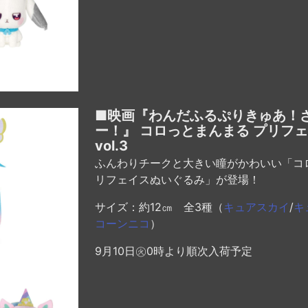
■映画『わんだふるぷりきゅあ！
ー！』 コロっとまんまる プリフ
vol.3
ふんわりチークと大きい瞳がかわいい「コ
リフェイスぬいぐるみ」が登場！
サイズ：約12㎝ 全3種（
キュアスカイ
/
キ
コーンニコ
）
9月10日㊋0時より順次入荷予定