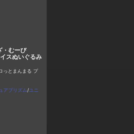
ざ・むーび
ェイスぬいぐるみ
ロっとまんまる プ
ュアプリズム
/
ユニ