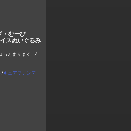
ざ・むーび
ェイスぬいぐるみ
ロっとまんまる プ
ル
/
キュアフレンデ