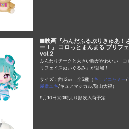
■映画『わんだふるぷりきゅあ！
ー！』 コロっとまんまる プリフ
vol.2
ふんわりチークと大きい瞳がかわいい「コ
リフェイスぬいぐるみ」が登場！
サイズ：約12㎝ 全5種（
キュアニャミー
/
屋敷ユキ
/キュアマジカル/兎山大福）
9月10日㊋0時より順次入荷予定