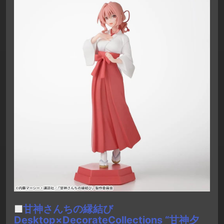
■
甘神さんちの縁結び
Desktop×DecorateCollections “甘神夕