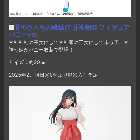
■
甘神さんちの縁結び 甘神朝姫 フィギュア
バニーver.
甘神神社の巫女にして甘神家の三女にして末っ子、甘
神朝姫がバニー衣装で登場！
サイズ：約20㎝
2025年2月14日㊎0時より順次入荷予定