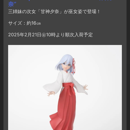
奈”
三姉妹の次女「甘神夕奈」が巫女姿で登場！
サイズ：約16㎝
2025年2月21日㊎10時より順次入荷予定