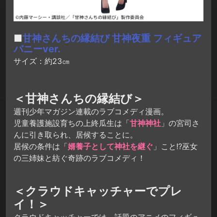
■
甘神さんちの縁結び 甘神夜重 フィギュア
バニーver.
サイズ：約23㎝
＜甘神さんちの縁結び＞
週刊少年マガジン連載のラブコメディ漫画。
児童養護施設育ちの上終瓜生は「
甘神神社
」の宮司さ
んに引き取られ、居候することに。
居候の条件は「
婿養子として神社を継ぐ
」こと!?巫女
の三姉妹と紡ぐ奇跡のラブコメディ！
＜クラウドキャッチャーでプレ
イ！＞