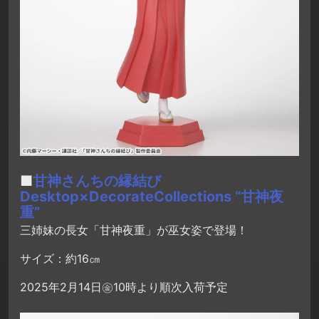
■
甘神さんちの縁結び
Desktop×DecorateCollections “甘神夜
重”
三姉妹の長女「甘神夜重」が巫女姿で登場！
サイズ：約16㎝
2025年2月14日㊎10時より順次入荷予定