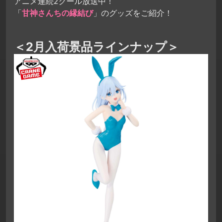
アニメ連続2クール放送中！
「
甘神さんちの縁結び
」のグッズをご紹介！
＜2月入荷景品ラインナップ＞