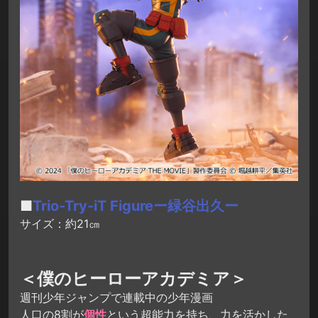
■
Trio-Try-iT Figureー緑谷出久ー
サイズ：約21㎝
＜僕のヒーローアカデミア＞
週刊少年ジャンプで連載中の少年漫画
人口の8割が
個性
という超能力を持ち、力を活かした