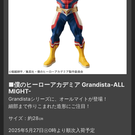
■僕のヒーローアカデミア Grandista-ALL
MIGHT-
Grandistaシリーズに、オールマイトが登場！
細部まで作りこまれた造形にご注目！
サイズ：約28㎝
2025年5月27日㊋0時より順次入荷予定