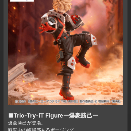
■Trio-Try-iT Figureー爆豪勝己ー
爆豪勝己が登場。
戦闘中の臨場感あるポージング！