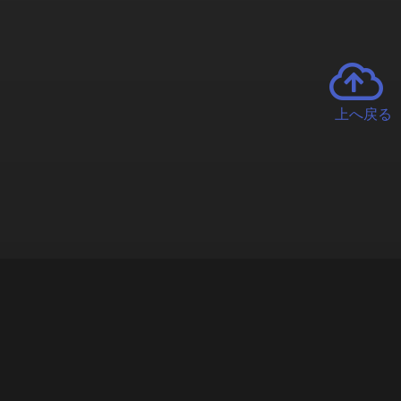
上へ戻る
チャーとは
遊ぶオンラインクレーンゲーム「クラウドキャッチャー」自宅にい
で、UFOキャッチャーを遠隔操作!