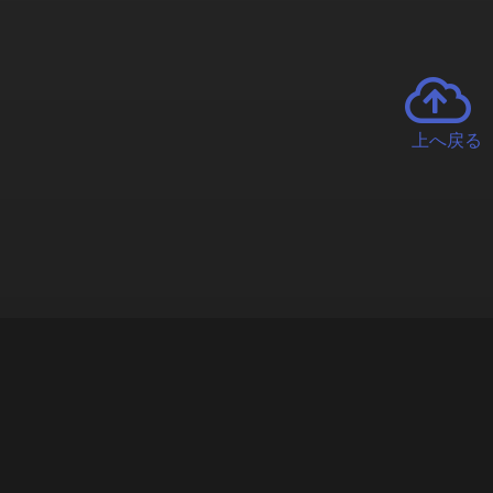
上へ戻る
チャーとは
遊ぶオンラインクレーンゲーム「クラウドキャッチャー」自宅にい
で、UFOキャッチャーを遠隔操作!