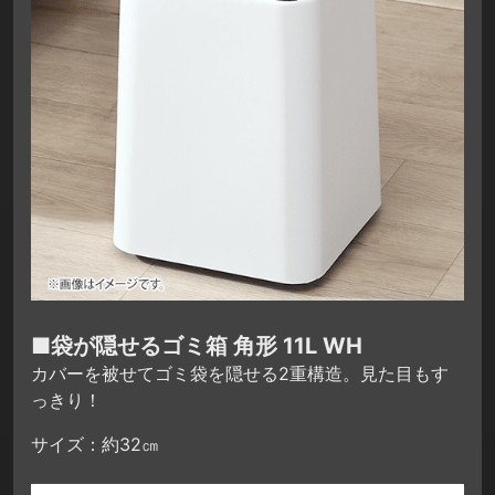
■袋が隠せるゴミ箱 角形 11L WH
カバーを被せてゴミ袋を隠せる2重構造。見た目もす
っきり！
サイズ：約32㎝