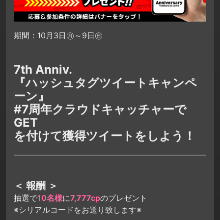
期間：10月3日㊊～9日㊐
7th Anniv.
『ハッシュタグツイートキャンペ
ーン』
#7周年クラウドキャッチャーで
GET
を付けて獲得ツイートをしよう！
＜ 報酬 ＞
抽選で
10名様
に
7,777cp
のプレゼント
※シリアルコードをお送り致します※