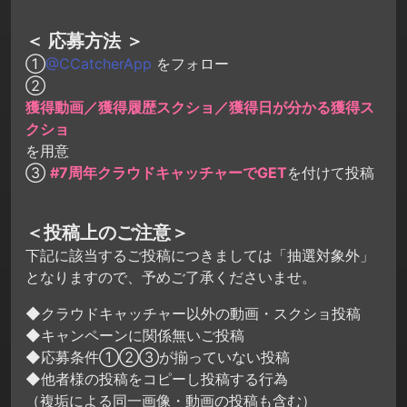
＜ 応募方法 ＞
①
@CCatcherApp
をフォロー
②
獲得動画／獲得履歴スクショ／獲得日が分かる獲得ス
クショ
を用意
③
#7周年クラウドキャッチャーでGET
を付けて投稿
＜投稿上のご注意＞
下記に該当するご投稿につきましては「抽選対象外」
となりますので、予めご了承くださいませ。
◆クラウドキャッチャー以外の動画・スクショ投稿
◆キャンペーンに関係無いご投稿
◆応募条件①②③が揃っていない投稿
◆他者様の投稿をコピーし投稿する行為
（複垢による同一画像・動画の投稿も含む）