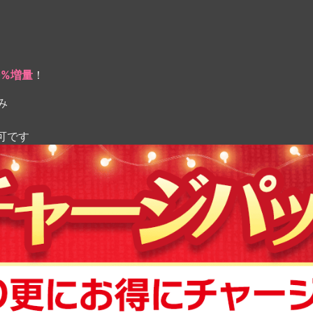
0%増量
！
み
可です