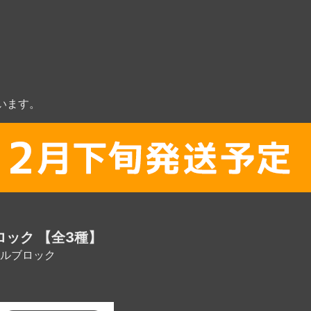
います。
ック 【全3種】
ルブロック