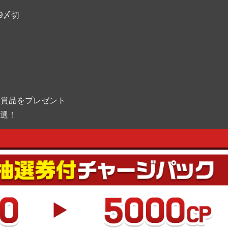
59〆切
華賞品をプレゼント
抽選！