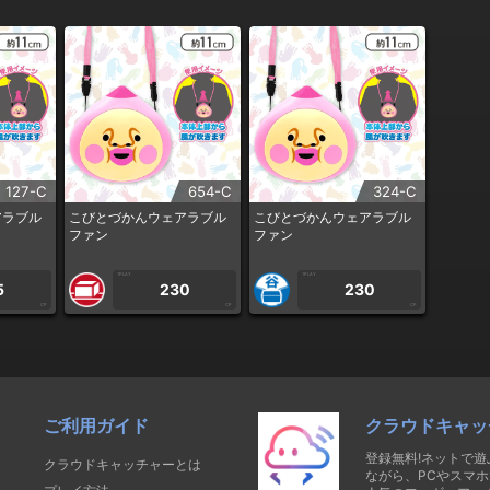
127-C
654-C
324-C
アラブル
こびとづかんウェアラブル
こびとづかんウェアラブル
ファン
ファン
1PLAY
1PLAY
5
230
230
CP
CP
CP
ご利用ガイド
クラウドキャッ
登録無料!ネットで
クラウドキャッチャーとは
ながら、PCやスマホ