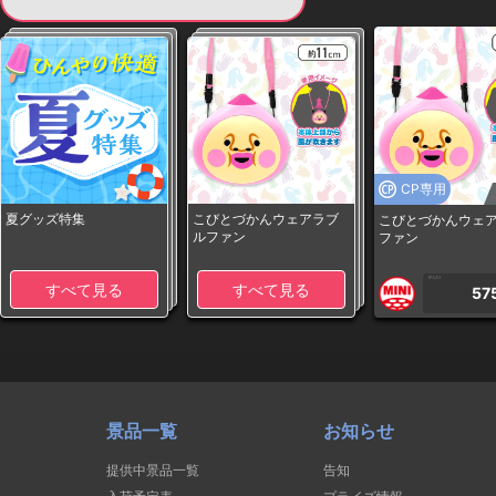
CP専用
夏グッズ特集
こびとづかんウェアラブ
こびとづかんウェ
ルファン
ファン
1PLAY
すべて見る
すべて見る
57
景品一覧
お知らせ
提供中景品一覧
告知