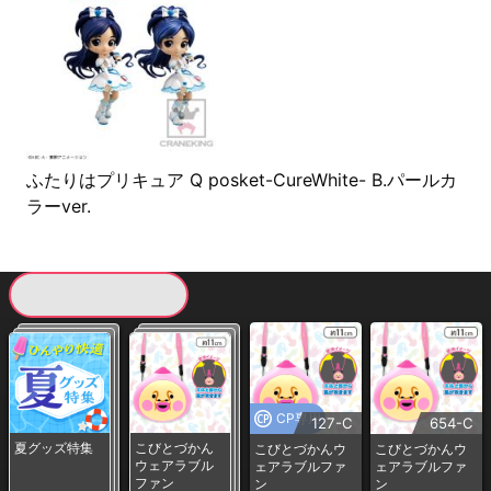
ふたりはプリキュア Q posket-CureWhite- B.パールカ
ラーver.
現在提供している景品一覧
CP専用
127-C
654-C
夏グッズ特集
こびとづかん
こびとづかんウ
こびとづかんウ
ウェアラブル
ェアラブルファ
ェアラブルファ
ファン
ン
ン