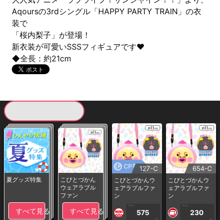
Aqoursの3rdシングル「HAPPY PARTY TRAIN」の衣
装で
「桜内梨子」が登場！
新衣装が可愛いSSSフィギュアです♥
◆全長：約21cm
現在提供している景品一覧
CP専用
127-C
654-C
夏グッズ特集
こびとづかん
こびとづかんウ
こびとづかんウ
ウェアラブル
ェアラブルファ
ェアラブルファ
ファン
ン
ン
1PLAY
1PLAY
すべて見る
すべて見る
575
230
CP
CP