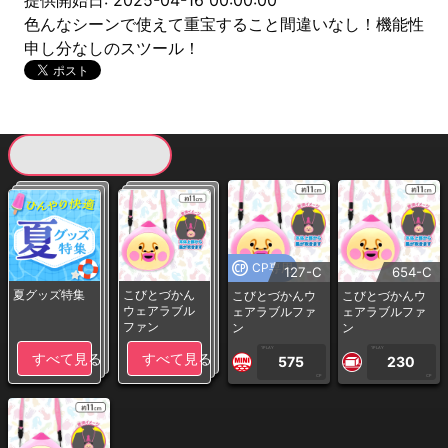
提供開始日: 2025-04-16 00:00:00
色んなシーンで使えて重宝すること間違いなし！機能性
申し分なしのスツール！
現在提供している景品一覧
CP専用
127-C
654-C
夏グッズ特集
こびとづかん
こびとづかんウ
こびとづかんウ
ウェアラブル
ェアラブルファ
ェアラブルファ
ファン
ン
ン
1PLAY
1PLAY
すべて見る
すべて見る
575
230
CP
CP