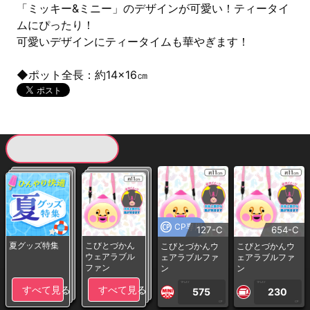
「ミッキー&ミニー」のデザインが可愛い！ティータイ
ムにぴったり！
可愛いデザインにティータイムも華やぎます！
◆ポット全長：約14×16㎝
現在提供している景品一覧
CP専用
127-C
654-C
夏グッズ特集
こびとづかん
こびとづかんウ
こびとづかんウ
ウェアラブル
ェアラブルファ
ェアラブルファ
ファン
ン
ン
1PLAY
1PLAY
すべて見る
すべて見る
575
230
CP
CP