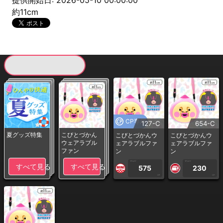
提供開始日: 2026-05-10 00:00:00
約11cm
現在提供している景品一覧
CP専用
127-C
654-C
夏グッズ特集
こびとづかん
こびとづかんウ
こびとづかんウ
ウェアラブル
ェアラブルファ
ェアラブルファ
ファン
ン
ン
1PLAY
1PLAY
すべて見る
すべて見る
575
230
CP
CP