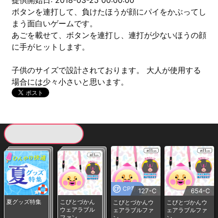
提供開始日: 2018-03-25 00:00:00
ボタンを連打して、負けたほうが顔にパイをかぶってし
まう面白いゲームです。
あごを載せて、ボタンを連打し、連打が少ないほうの顔
に手がヒットします。
子供のサイズで設計されております。 大人が使用する
場合には少々小さいと思います。
現在提供している景品一覧
CP専用
127-C
654-C
夏グッズ特集
こびとづかん
こびとづかんウ
こびとづかんウ
ウェアラブル
ェアラブルファ
ェアラブルファ
ファン
ン
ン