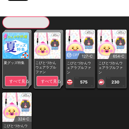
現在提供している景品一覧
CP専用
127-C
654-C
夏グッズ特集
こびとづかん
こびとづかんウ
こびとづかんウ
ウェアラブル
ェアラブルファ
ェアラブルファ
ファン
ン
ン
1PLAY
1PLAY
すべて見る
すべて見る
575
230
CP
CP
324-C
こびとづかんウ