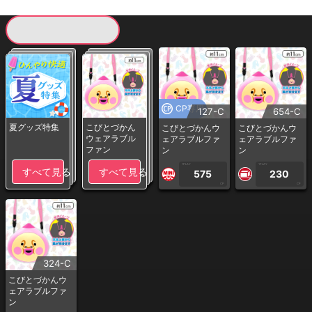
現在提供している景品一覧
CP専用
127-C
654-C
夏グッズ特集
こびとづかん
こびとづかんウ
こびとづかんウ
ウェアラブル
ェアラブルファ
ェアラブルファ
ファン
ン
ン
1PLAY
1PLAY
すべて見る
すべて見る
575
230
CP
CP
324-C
こびとづかんウ
ェアラブルファ
ン