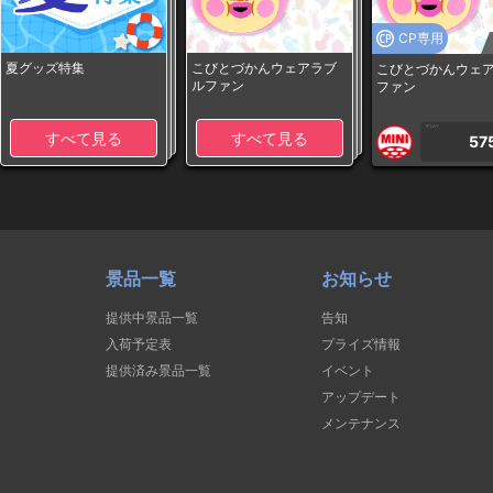
CP専用
夏グッズ特集
こびとづかんウェアラブ
こびとづかんウェ
ルファン
ファン
1PLAY
すべて見る
すべて見る
57
景品一覧
お知らせ
提供中景品一覧
告知
入荷予定表
プライズ情報
提供済み景品一覧
イベント
アップデート
メンテナンス