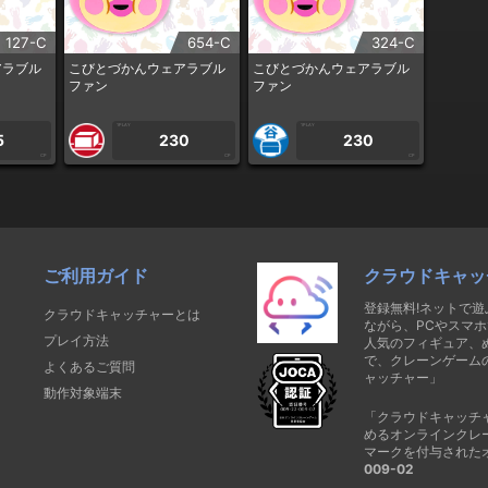
127-C
654-C
324-C
アラブル
こびとづかんウェアラブル
こびとづかんウェアラブル
ファン
ファン
1PLAY
1PLAY
5
230
230
CP
CP
CP
ご利用ガイド
クラウドキャッ
登録無料!ネットで
クラウドキャッチャーとは
ながら、PCやスマホ
プレイ方法
人気のフィギュア、
で、クレーンゲーム
よくあるご質問
ャッチャー」
動作対象端末
「クラウドキャッチ
めるオンラインクレ
マークを付与された
009-02