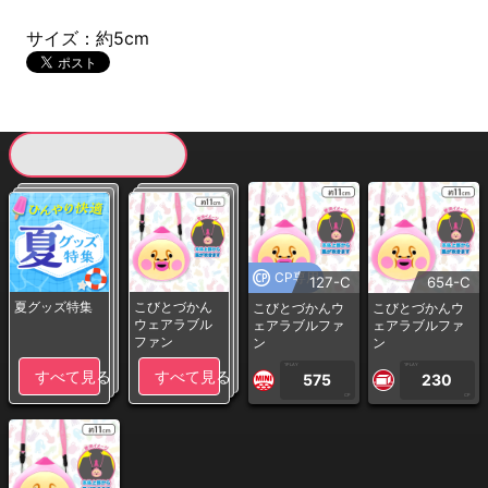
サイズ：約5cm
現在提供している景品一覧
CP専用
127-C
654-C
夏グッズ特集
こびとづかん
こびとづかんウ
こびとづかんウ
ウェアラブル
ェアラブルファ
ェアラブルファ
ファン
ン
ン
1PLAY
1PLAY
すべて見る
すべて見る
575
230
CP
CP