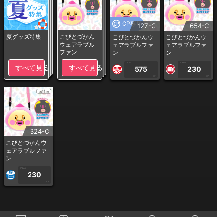
CP専用
127-C
654-C
夏グッズ特集
こびとづかん
こびとづかんウ
こびとづかんウ
ウェアラブル
ェアラブルファ
ェアラブルファ
ファン
ン
ン
1PLAY
1PLAY
すべて見る
すべて見る
575
230
CP
CP
324-C
こびとづかんウ
ェアラブルファ
ン
1PLAY
230
CP