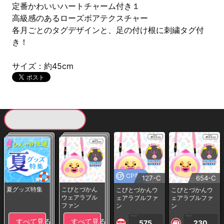
定番かわいいハートチャーム付き１
高級感のあるローズボアテクスチャー
各月ごとのタグデザインと、足の付け根に刺繍タグ付
き！
サイズ：約45cm
現在提供している景品一覧
CP専用
127-C
654-C
夏グッズ特集
こびとづかん
こびとづかんウ
こびとづかんウ
ウェアラブル
ェアラブルファ
ェアラブルファ
ファン
ン
ン
1PLAY
1PLAY
すべて見る
すべて見る
575
230