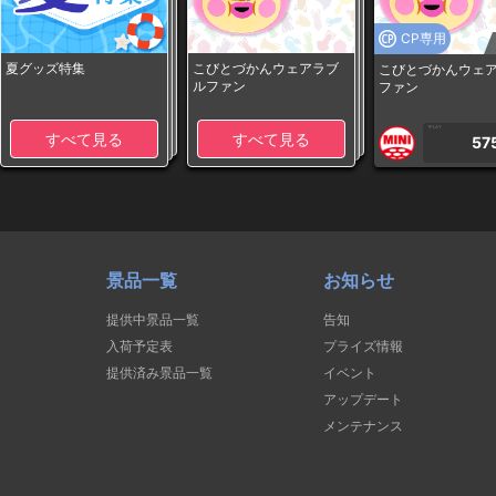
CP専用
夏グッズ特集
こびとづかんウェアラブ
こびとづかんウェ
ルファン
ファン
1PLAY
すべて見る
すべて見る
57
景品一覧
お知らせ
提供中景品一覧
告知
入荷予定表
プライズ情報
提供済み景品一覧
イベント
アップデート
メンテナンス