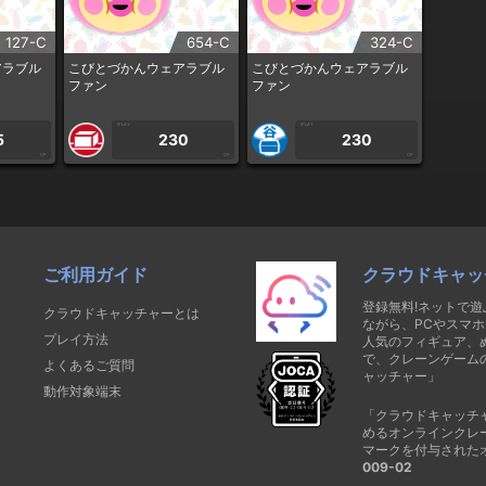
127-C
654-C
324-C
アラブル
こびとづかんウェアラブル
こびとづかんウェアラブル
ファン
ファン
1PLAY
1PLAY
5
230
230
CP
CP
CP
ご利用ガイド
クラウドキャッ
登録無料!ネットで
クラウドキャッチャーとは
ながら、PCやスマホ
プレイ方法
人気のフィギュア、
で、クレーンゲーム
よくあるご質問
ャッチャー」
動作対象端末
「クラウドキャッチ
めるオンラインクレ
マークを付与された
009-02