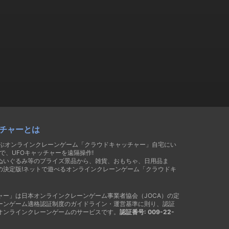
チャーとは
遊ぶオンラインクレーンゲーム「クラウドキャッチャー」自宅にい
で、UFOキャッチャーを遠隔操作!
ぬいぐるみ等のプライズ景品から、雑貨、おもちゃ、日用品ま
の決定版!ネットで遊べるオンラインクレーンゲーム「クラウドキ
ャー」は日本オンラインクレーンゲーム事業者協会（JOCA）の定
ーンゲーム適格認証制度のガイドライン・運営基準に則り、認証
オンラインクレーンゲームのサービスです。
認証番号: 009-22-