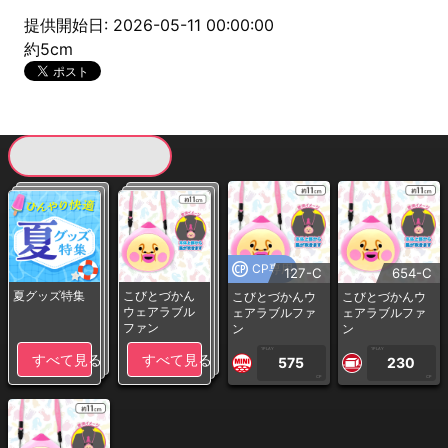
提供開始日: 2026-05-11 00:00:00
約5cm
現在提供している景品一覧
CP専用
127-C
654-C
夏グッズ特集
こびとづかん
こびとづかんウ
こびとづかんウ
ウェアラブル
ェアラブルファ
ェアラブルファ
ファン
ン
ン
1PLAY
1PLAY
すべて見る
すべて見る
575
230
CP
CP