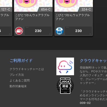
127-C
654-C
324-C
アラブル
こびとづかんウェアラブル
こびとづかんウェアラブル
ファン
ファン
1PLAY
1PLAY
5
230
230
CP
CP
CP
ご利用ガイド
クラウドキャッ
登録無料!ネットで
クラウドキャッチャーとは
ながら、PCやスマホ
プレイ方法
人気のフィギュア、
で、クレーンゲーム
よくあるご質問
ャッチャー」
動作対象端末
「クラウドキャッチ
めるオンラインクレ
マークを付与された
009-02