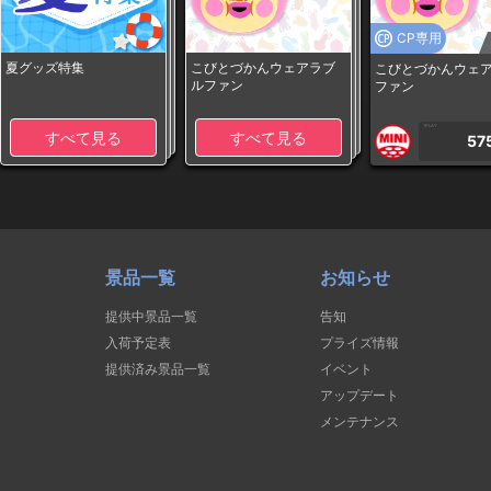
CP専用
夏グッズ特集
こびとづかんウェアラブ
こびとづかんウェ
ルファン
ファン
1PLAY
すべて見る
すべて見る
57
景品一覧
お知らせ
提供中景品一覧
告知
入荷予定表
プライズ情報
提供済み景品一覧
イベント
アップデート
メンテナンス