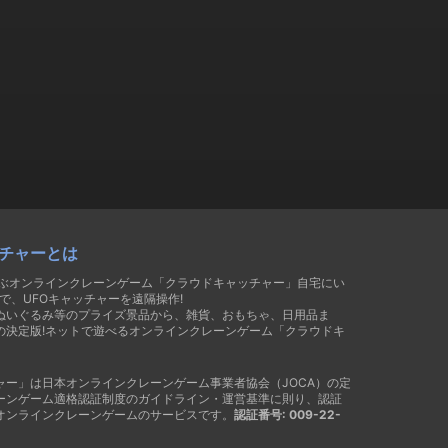
チャーとは
遊ぶオンラインクレーンゲーム「クラウドキャッチャー」自宅にい
で、UFOキャッチャーを遠隔操作!
ぬいぐるみ等のプライズ景品から、雑貨、おもちゃ、日用品ま
の決定版!ネットで遊べるオンラインクレーンゲーム「クラウドキ
ャー」は日本オンラインクレーンゲーム事業者協会（JOCA）の定
ーンゲーム適格認証制度のガイドライン・運営基準に則り、認証
オンラインクレーンゲームのサービスです。
認証番号: 009-22-