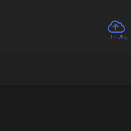
上へ戻る
チャーとは
遊ぶオンラインクレーンゲーム「クラウドキャッチャー」自宅にい
で、UFOキャッチャーを遠隔操作!