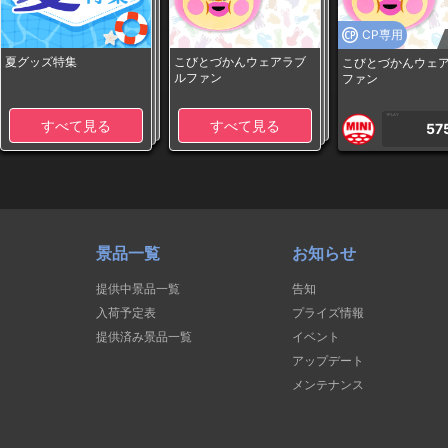
CP専用
夏グッズ特集
こびとづかんウェアラブ
こびとづかんウェ
ルファン
ファン
1PLAY
すべて見る
すべて見る
57
景品一覧
お知らせ
提供中景品一覧
告知
入荷予定表
プライズ情報
提供済み景品一覧
イベント
アップデート
メンテナンス