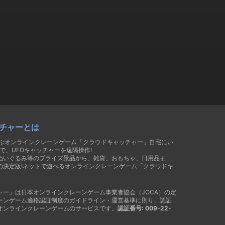
チャーとは
遊ぶオンラインクレーンゲーム「クラウドキャッチャー」自宅にい
で、UFOキャッチャーを遠隔操作!
ぬいぐるみ等のプライズ景品から、雑貨、おもちゃ、日用品ま
の決定版!ネットで遊べるオンラインクレーンゲーム「クラウドキ
ャー」は日本オンラインクレーンゲーム事業者協会（JOCA）の定
ーンゲーム適格認証制度のガイドライン・運営基準に則り、認証
オンラインクレーンゲームのサービスです。
認証番号: 009-22-