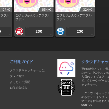
127-C
654-C
324-C
アラブル
こびとづかんウェアラブル
こびとづかんウェアラブル
ファン
ファン
1PLAY
1PLAY
5
230
230
CP
CP
CP
ご利用ガイド
クラウドキャッ
登録無料!ネットで
クラウドキャッチャーとは
ながら、PCやスマホ
プレイ方法
人気のフィギュア、
で、クレーンゲーム
よくあるご質問
ャッチャー」
動作対象端末
「クラウドキャッチ
めるオンラインクレ
マークを付与された
009-02