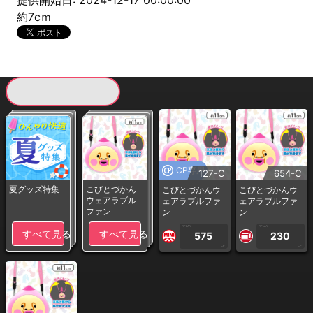
提供開始日: 2024-12-17 00:00:00
約7cｍ
現在提供している景品一覧
CP専用
127-C
654-C
夏グッズ特集
こびとづかん
こびとづかんウ
こびとづかんウ
ウェアラブル
ェアラブルファ
ェアラブルファ
ファン
ン
ン
1PLAY
1PLAY
すべて見る
すべて見る
575
230
CP
CP