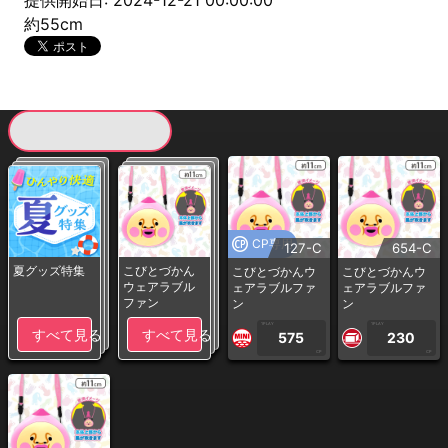
提供開始日: 2024-12-21 00:00:00
約55cm
現在提供している景品一覧
CP専用
127-C
654-C
夏グッズ特集
こびとづかん
こびとづかんウ
こびとづかんウ
ウェアラブル
ェアラブルファ
ェアラブルファ
ファン
ン
ン
1PLAY
1PLAY
すべて見る
すべて見る
575
230
CP
CP