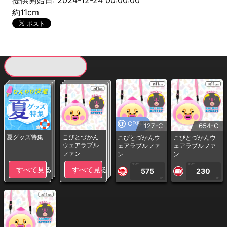
提供開始日: 2024-12-24 00:00:00
約11cm
現在提供している景品一覧
CP専用
127-C
654-C
夏グッズ特集
こびとづかん
こびとづかんウ
こびとづかんウ
ウェアラブル
ェアラブルファ
ェアラブルファ
ファン
ン
ン
1PLAY
1PLAY
すべて見る
すべて見る
575
230
CP
CP